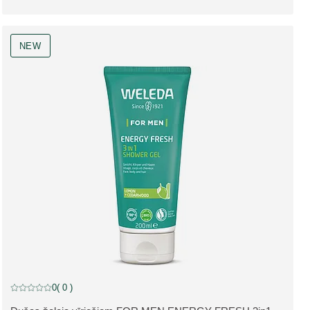
NEW
NEW
0
( 0 )
Pašreizējais vērtējums: 0 no 5 zvaigznēm novērtēja 0 klienti