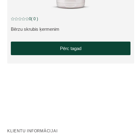
0
( 0 )
Pašreizējais vērtējums: 0 no 5 zvaigznēm novērtēja 0 klienti
Bērzu skrubis ķermenim
SKATĪT PRODUKTU:
Pērc tagad
KLIENTU INFORMĀCIJAI