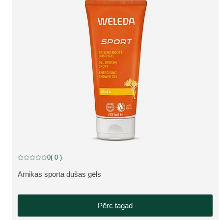
0
( 0 )
Pašreizējais vērtējums: 0 no 5 zvaigznēm novērtēja 0 klienti
Arnikas sporta dušas gēls
SKATĪT PRODUKTU:
Pērc tagad