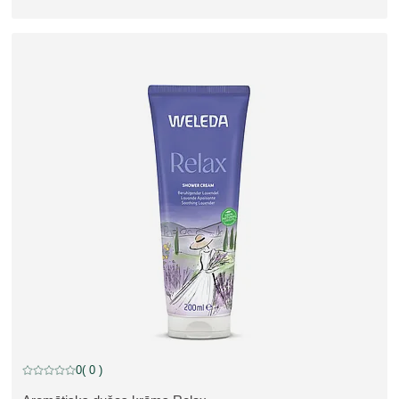
0
( 0 )
Pašreizējais vērtējums: 0 no 5 zvaigznēm novērtēja 0 klienti