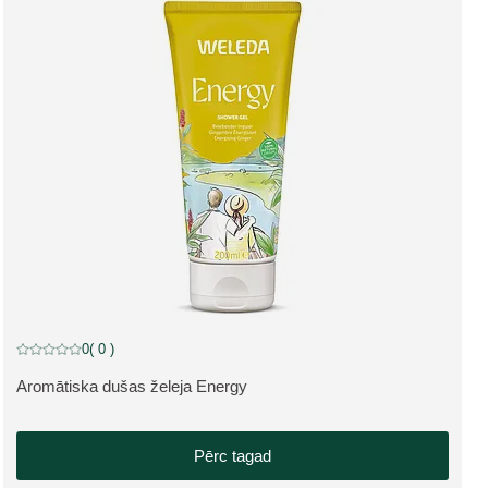
0
( 0 )
Pašreizējais vērtējums: 0 no 5 zvaigznēm novērtēja 0 klienti
Aromātiska dušas želeja Energy
SKATĪT PRODUKTU:
Pērc tagad