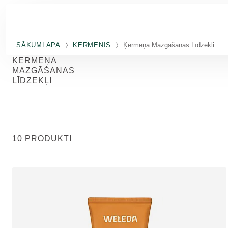
Pāriet uz galveno saturu
SĀKUMLAPA
ĶERMENIS
Ķermeņa Mazgāšanas Līdzekļi
ĶERMEŅA
MAZGĀŠANAS
LĪDZEKĻI
10 PRODUKTI