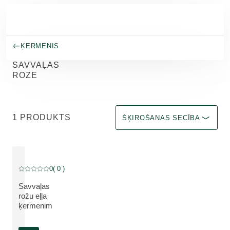
Pāriet uz galveno saturu
ĶERMENIS
SAVVAĻAS
ROZE
Atlasīt pēc Immediate effect up
1 PRODUKTS
ŠĶIROŠANAS SECĪBA
0
( 0 )
Pašreizējais vērtējums: 0 no 5 zvaigznēm novērtēja 0 klienti
Savvaļas
rožu eļļa
SKATĪT PRODUKTU:
ķermenim