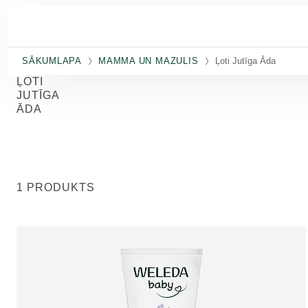
Pāriet uz galveno saturu
SĀKUMLAPA
MAMMA UN MAZULIS
Ļoti Jutīga Āda
ĻOTI
JUTĪGA
ĀDA
1 PRODUKTS