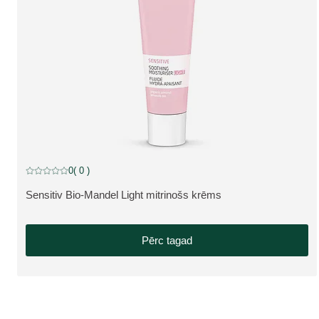
0
( 0 )
Pašreizējais vērtējums: 0 no 5 zvaigznēm novērtēja 0 klienti
Sensitiv Bio-Mandel Light mitrinošs krēms
SKATĪT PRODUKTU:
Pērc tagad