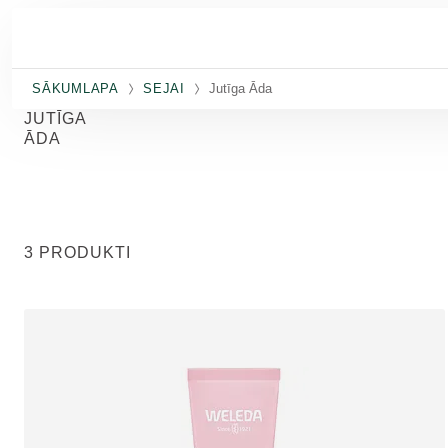
Pāriet uz galveno saturu
SĀKUMLAPA
SEJAI
Jutīga Āda
JUTĪGA
ĀDA
3 PRODUKTI