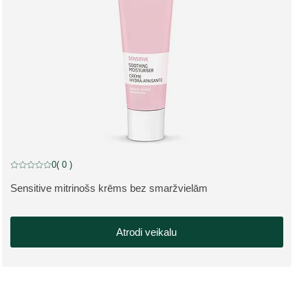
NEW
0
( 0 )
Pašreizējais vērtējums: 0 no 5 zvaigznēm novērtēja 0 klienti
Sensitive mitrinošs krēms bez smaržvielām
SKATĪT PRODUKTU:
Atrodi veikalu