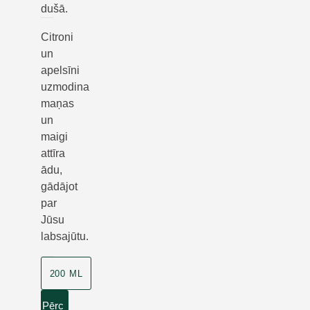
dušā.
Citroni
un
apelsīni
uzmodina
maņas
un
maigi
attīra
ādu,
gādājot
par
Jūsu
labsajūtu.
200 ML
Pērc