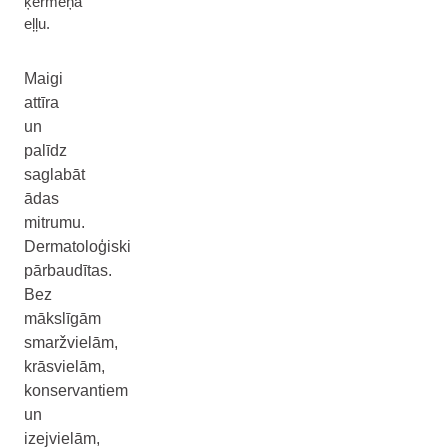
ķermeņa
eļļu.
Maigi
attīra
un
palīdz
saglabāt
ādas
mitrumu.
Dermatoloģiski
pārbaudītas.
Bez
mākslīgām
smaržvielām,
krāsvielām,
konservantiem
un
izejvielām,