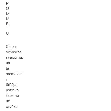
R
O
D
U
K
T
U
Citrons
simbolizē
svaigumu,
un
tā
aromātam
ir
tūlītēja
pozitīva
ietekme
uz
cilvēka