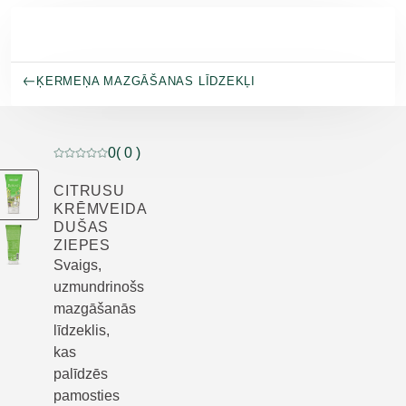
Pāriet uz galveno saturu
ĶERMEŅA MAZGĀŠANAS LĪDZEKĻI
0
( 0 )
Pašreizējais vērtējums: 0 no 5 zvaigznēm novērtēja 0 kl
CITRUSU
KRĒMVEIDA
DUŠAS
ZIEPES
Svaigs,
uzmundrinošs
mazgāšanās
līdzeklis,
kas
palīdzēs
pamosties