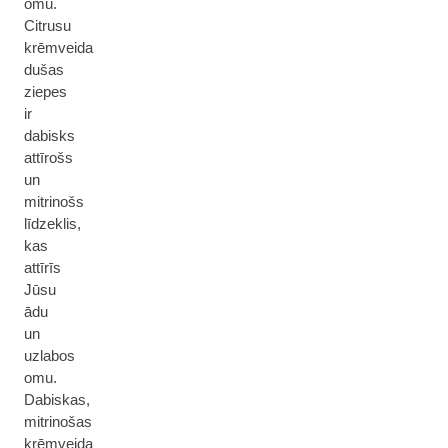
omu.
Citrusu
krēmveida
dušas
ziepes
ir
dabisks
attīrošs
un
mitrinošs
līdzeklis,
kas
attīrīs
Jūsu
ādu
un
uzlabos
omu.
Dabiskas,
mitrinošas
krēmveida