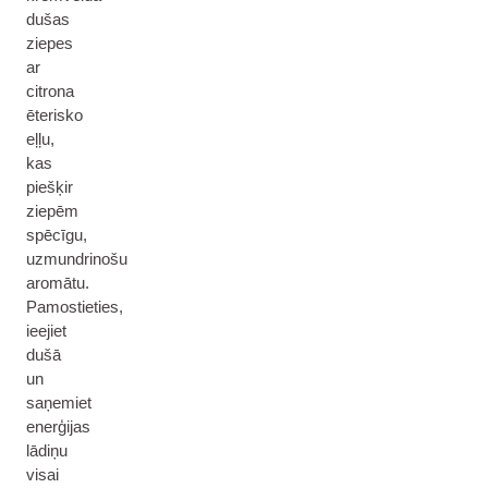
dušas
ziepes
ar
citrona
ēterisko
eļļu,
kas
piešķir
ziepēm
spēcīgu,
uzmundrinošu
aromātu.
Pamostieties,
ieejiet
dušā
un
saņemiet
enerģijas
lādiņu
visai