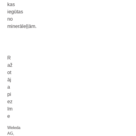
kas
iegūtas
no
minerāleļļām.
R
až
ot
āj
a
pi
ez
īm
e
Weleda
AG,