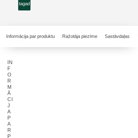
tagad
Informācija par produktu
Ražotāja piezīme
Sastāvdaļas
IN
F
O
R
M
Ā
CI
J
A
P
A
R
P