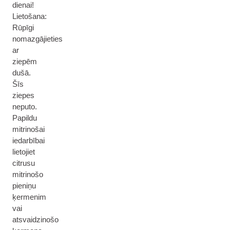
dienai!
Lietošana:
Rūpīgi
nomazgājieties
ar
ziepēm
dušā.
Šīs
ziepes
neputo.
Papildu
mitrinošai
iedarbībai
lietojiet
citrusu
mitrinošo
pieniņu
ķermenim
vai
atsvaidzinošo