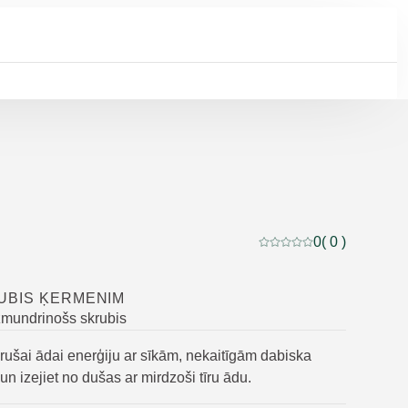
0
( 0 )
Pašreizējais vērtējums:
UBIS ĶERMENIM
zmundrinošs skrubis
rušai ādai enerģiju ar sīkām, nekaitīgām dabiska
un izejiet no dušas ar mirdzoši tīru ādu.