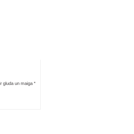
ām
a ir gluda un maiga. pašnovērtējums pēc 7 dienām
r gluda un maiga *