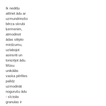
Ik nedēļu
attīriet ādu ar
uzmundrinošo
bērza skrubi
ķermenim,
atmodinot
ādas slēpto
mirdzumu,
uzlabojot
asinsriti un
tonizējot ādu.
Mūsu
unikālās
vaska pērlītes
palīdz
uzmodināt
nogurušu ādu
- sīciņās
granulas ir