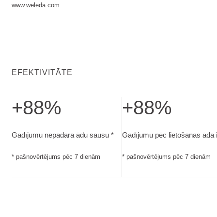
www.weleda.com
EFEKTIVITĀTE
+88%
+88%
Gadījumu nepadara ādu sausu. pašnovērtējums pēc 7 dien
Gadījumu pēc lietošanas ād
Gadījumu nepadara ādu sausu *
Gadījumu pēc lietošanas āda i
* pašnovērtējums pēc 7 dienām
* pašnovērtējums pēc 7 dienām