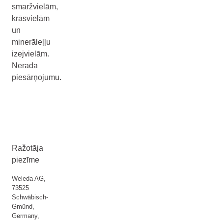
smaržvielām,
krāsvielām
un
minerāleļļu
izejvielām.
Nerada
piesārņojumu.
Ražotāja
piezīme
Weleda AG,
73525
Schwäbisch-
Gmünd,
Germany,