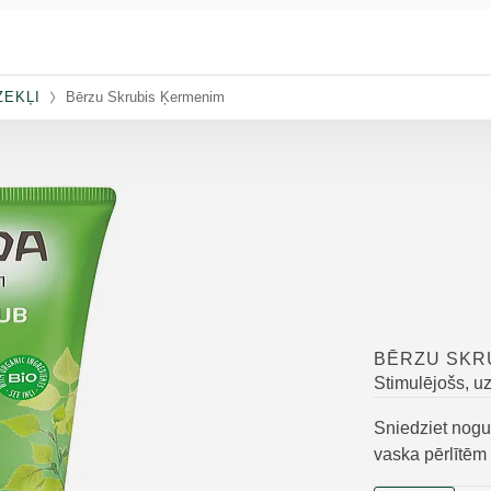
ZEKĻI
Bērzu Skrubis Ķermenim
BĒRZU SKR
Stimulējošs, u
Sniedziet nogu
vaska pērlītēm 