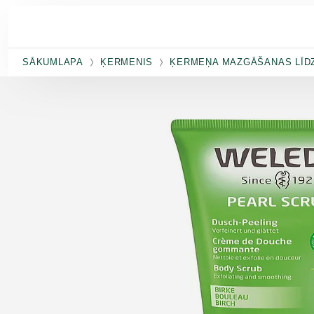
Pāriet uz galveno saturu
SĀKUMLAPA
ĶERMENIS
ĶERMEŅA MAZGĀŠANAS LĪD