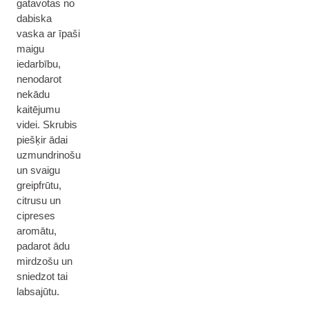
gatavotas no
dabiska
vaska ar īpaši
maigu
iedarbību,
nenodarot
nekādu
kaitējumu
videi. Skrubis
piešķir ādai
uzmundrinošu
un svaigu
greipfrūtu,
citrusu un
cipreses
aromātu,
padarot ādu
mirdzošu un
sniedzot tai
labsajūtu.