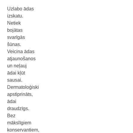
Uzlabo ādas
izskatu.
Netiek
bojātas
svarīgās
šūnas.
Veicina ādas
atjaunošanos
un neļauj
ādai kļūt
sausai.
Dermatoloģiski
apstiprināts,
ādai
draudzīgs.
Bez
mākslīgiem
konservantiem,