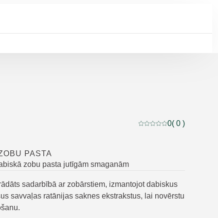
0
( 0 )
Pašreizējais vērtējums:
ZOBU PASTA
abiskā zobu pasta jutīgām smaganām
trādāts sadarbībā ar zobārstiem, izmantojot dabiskus
us savvaļas ratānijas saknes ekstrakstus, lai novērstu
ošanu.