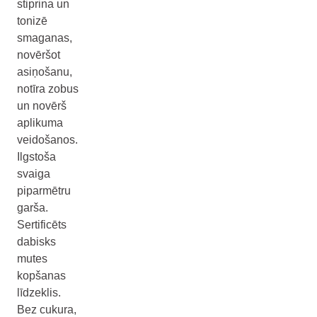
stiprina un
tonizē
smaganas,
novēršot
asiņošanu,
notīra zobus
un novērš
aplikuma
veidošanos.
Ilgstoša
svaiga
piparmētru
garša.
Sertificēts
dabisks
mutes
kopšanas
līdzeklis.
Bez cukura,