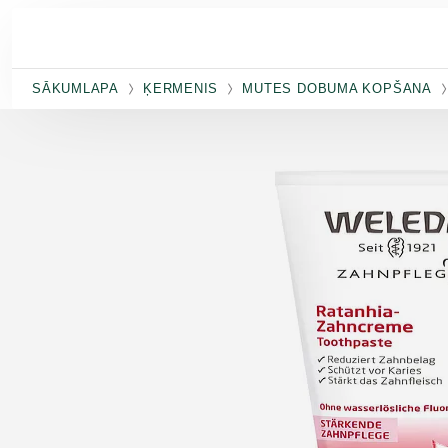
Pāriet uz galveno saturu
SĀKUMLAPA
ĶERMENIS
MUTES DOBUMA KOPŠANA