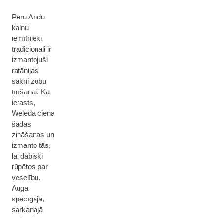
Peru Andu
kalnu
iemītnieki
tradicionāli ir
izmantojuši
ratānijas
sakni zobu
tīrīšanai. Kā
ierasts,
Weleda ciena
šādas
zināšanas un
izmanto tās,
lai dabiski
rūpētos par
veselību.
Auga
spēcīgajā,
sarkanajā