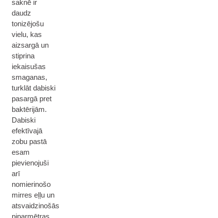
saknē ir
daudz
tonizējošu
vielu, kas
aizsargā un
stiprina
iekaisušas
smaganas,
turklāt dabiski
pasargā pret
baktērijām.
Dabiski
efektīvajā
zobu pastā
esam
pievienojuši
arī
nomierinošo
mirres eļļu un
atsvaidzinošās
piparmētras