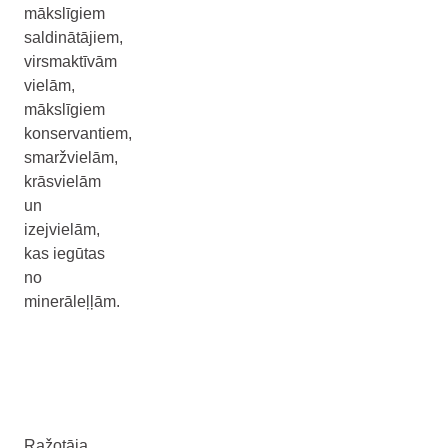
mākslīgiem
saldinātājiem,
virsmaktīvām
vielām,
mākslīgiem
konservantiem,
smaržvielām,
krāsvielām
un
izejvielām,
kas iegūtas
no
minerāleļļām.
Ražotāja