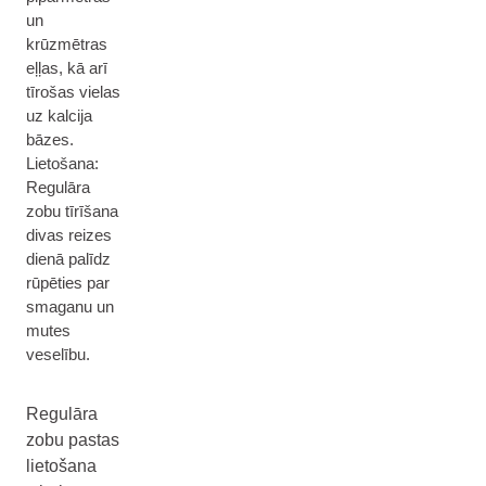
un
krūzmētras
eļļas, kā arī
tīrošas vielas
uz kalcija
bāzes.
Lietošana:
Regulāra
zobu tīrīšana
divas reizes
dienā palīdz
rūpēties par
smaganu un
mutes
veselību.
Regulāra
zobu pastas
lietošana