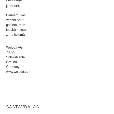
piezīme
Bērniem, kas
vecāki par 6
gadiem, mēs
iesakām lietot
zirņa lielumā.
Weleda AG,
73525
Schwäbisch-
Gmünd,
Germany,
www.weleda.com
SASTĀVDAĻAS