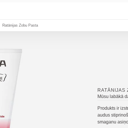
Ratānijas Zobu Pasta
RATĀNIJAS 
Mūsu labākā d
Produkts ir izs
audus stiprinoš
smaganu asiņ