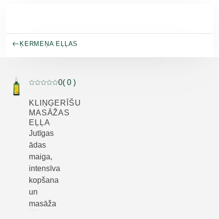
Pāriet uz galveno saturu
ĶERMEŅA EĻĻAS
0
( 0 )
Pašreizējais vērtējums: 0 no 5 zvaigznēm novērtēja 0 kl
KLIŅĢERĪŠU
MASĀŽAS
EĻĻA
Jutīgas
ādas
maiga,
intensīva
kopšana
un
masāža