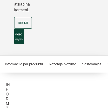
atslābina
ķermeni.
100 ML
Pērc
tagad
Informācija par produktu
Ražotāja piezīme
Sastāvdaļas
IN
F
O
R
M