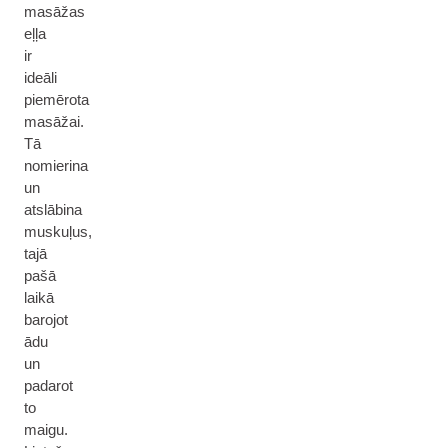
masāžas
eļļa
ir
ideāli
piemērota
masāžai.
Tā
nomierina
un
atslābina
muskuļus,
tajā
pašā
laikā
barojot
ādu
un
padarot
to
maigu.