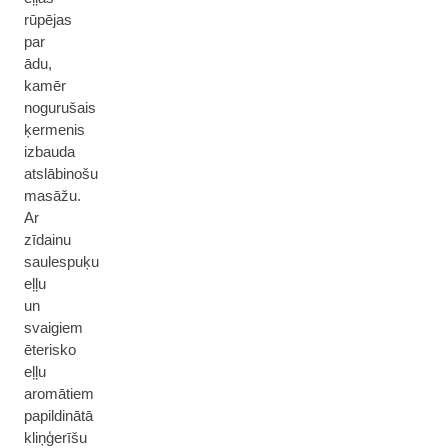
rūpējas
par
ādu,
kamēr
nogurušais
ķermenis
izbauda
atslābinošu
masāžu.
Ar
zīdainu
saulespuķu
eļļu
un
svaigiem
ēterisko
eļļu
aromātiem
papildinātā
kliņģerīšu