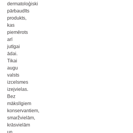
dermatoloģiski
pārbaudīts
produkts,
kas
piemērots
arī
jutīgai
ādai.
Tikai
augu
valsts
izcelsmes
izejvielas.
Bez
mākslīgiem
konservantiem,
smaržvielām,
krāsvielām
un