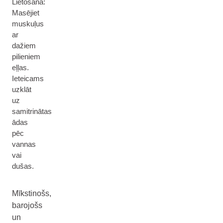
Lietošana:
Masējiet
muskuļus
ar
dažiem
pilieniem
eļļas.
Ieteicams
uzklāt
uz
samitrinātas
ādas
pēc
vannas
vai
dušas.
Mīkstinošs,
barojošs
un