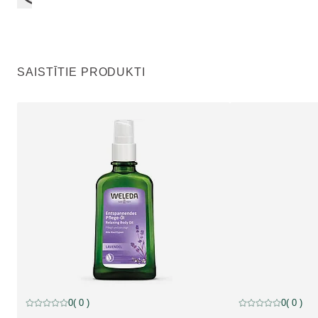
SAISTĪTIE PRODUKTI
0
( 0 )
0
( 0 )
Pašreizējais vērtējums: 0 no 5 zvaigznēm novērtēja 0 klienti
Pašreizējais vērtēj