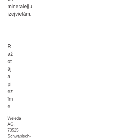
minerāleļļu
izejvielām.
R
až
ot
āj
a
pi
ez
īm
e
Weleda
AG,
73525
Schwäbisch-