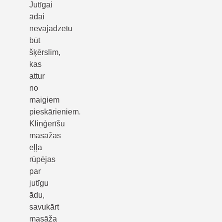
Jutīgai
ādai
nevajadzētu
būt
šķērslim,
kas
attur
no
maigiem
pieskārieniem.
Kliņģerīšu
masāžas
eļļa
rūpējas
par
jutīgu
ādu,
savukārt
masāža