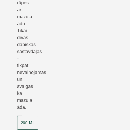
rūpes
ar
mazuļa
ādu.
Tikai
divas
dabiskas
sastāvdaļas
-
tikpat
nevainojamas
un
svaigas
kā
mazuļa
āda.
200 ML