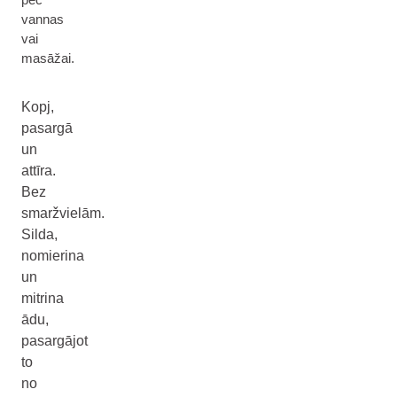
vannas
vai
masāžai.
Kopj,
pasargā
un
attīra.
Bez
smaržvielām.
Silda,
nomierina
un
mitrina
ādu,
pasargājot
to
no