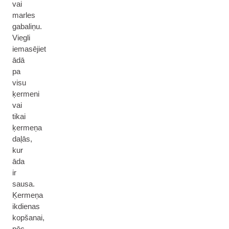
vai
marles
gabaliņu.
Viegli
iemasējiet
ādā
pa
visu
ķermeni
vai
tikai
ķermeņa
daļās,
kur
āda
ir
sausa.
Ķermeņa
ikdienas
kopšanai,
pēc