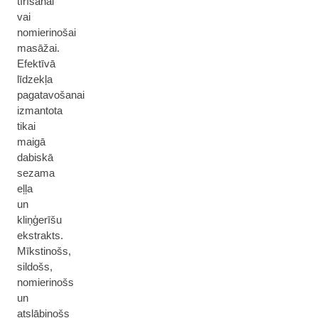
tīrīšanai
vai
nomierinošai
masāžai.
Efektīvā
līdzekļa
pagatavošanai
izmantota
tikai
maigā
dabiskā
sezama
eļļa
un
kliņģerīšu
ekstrakts.
Mīkstinošs,
sildošs,
nomierinošs
un
atslābinošs