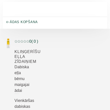
Pāriet uz galveno saturu
ĀDAS KOPŠANA
0
( 0 )
Pašreizējais vērtējums: 0 no 5 zvaigznēm novērtēja 0 kl
KLIŅĢERĪŠU
EĻĻA
ZĪDAIŅIEM
Dabiska
eļļa
bērnu
maigajai
ādai
Vienkāršas
dabiskas