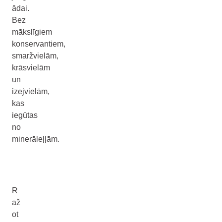
ādai.
Bez
mākslīgiem
konservantiem,
smaržvielām,
krāsvielām
un
izejvielām,
kas
iegūtas
no
minerāleļļām.
R
až
ot