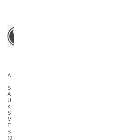
A
T
S
A
U
K
S
M
E
S
(0