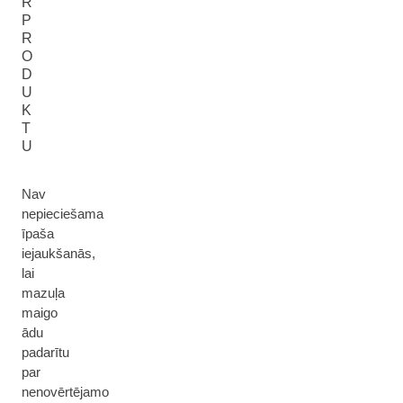
R
P
R
O
D
U
K
T
U
Nav
nepieciešama
īpaša
iejaukšanās,
lai
mazuļa
maigo
ādu
padarītu
par
nenovērtējamo