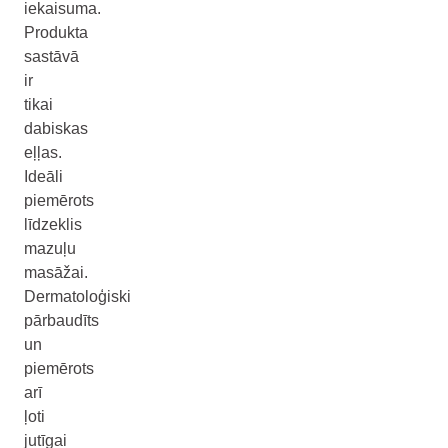
iekaisuma.
Produkta
sastāvā
ir
tikai
dabiskas
eļļas.
Ideāli
piemērots
līdzeklis
mazuļu
masāžai.
Dermatoloģiski
pārbaudīts
un
piemērots
arī
ļoti
jutīgai