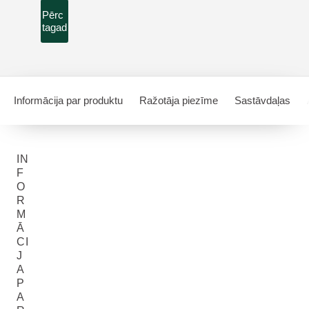
Pērc
tagad
Informācija par produktu
Ražotāja piezīme
Sastāvdaļas
IN
F
O
R
M
Ā
CI
J
A
P
A