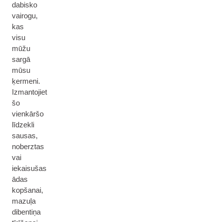
dabisko
vairogu,
kas
visu
mūžu
sargā
mūsu
ķermeni.
Izmantojiet
šo
vienkāršo
līdzekli
sausas,
noberztas
vai
iekaisušas
ādas
kopšanai,
mazuļa
dibentiņa