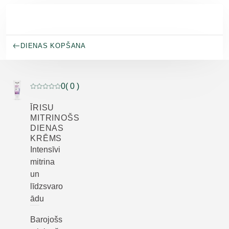
Pāriet uz galveno saturu
DIENAS KOPŠANA
0
( 0 )
Pašreizējais vērtējums: 0 no 5 zvaigznēm novērtēja 0 kl
ĪRISU
MITRINOŠS
DIENAS
KRĒMS
Intensīvi
mitrina
un
līdzsvaro
ādu
Barojošs