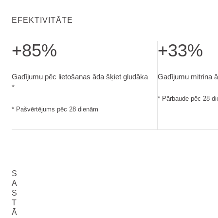
EFEKTIVITĀTE
+85%
+33%
Gadījumu pēc lietošanas āda šķiet gludāka. Pašvērtējums 
Gadījumu mitrina
Gadījumu pēc lietošanas āda šķiet gludāka
Gadījumu mitrina ā
*
* Pārbaude pēc 28 d
* Pašvērtējums pēc 28 dienām
S
A
S
T
Ā