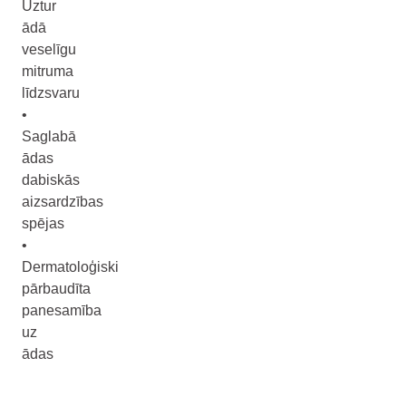
Uztur
ādā
veselīgu
mitruma
līdzsvaru
•
Saglabā
ādas
dabiskās
aizsardzības
spējas
•
Dermatoloģiski
pārbaudīta
panesamība
uz
ādas