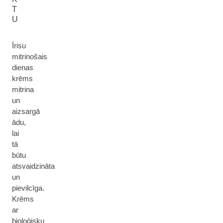
T
U
Īrisu
mitrinošais
dienas
krēms
mitrina
un
aizsargā
ādu,
lai
tā
būtu
atsvaidzināta
un
pievilcīga.
Krēms
ar
bioloģisku