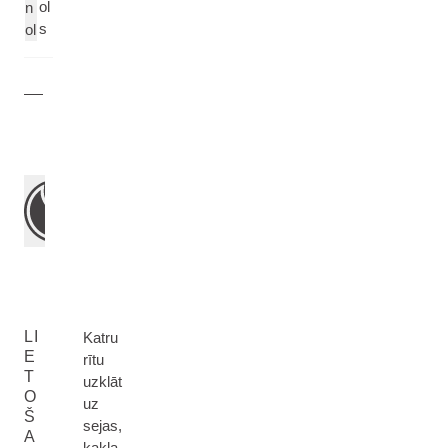
ol
n
s
ol
LI
Katru
E
rītu
T
uzklāt
O
uz
Š
sejas,
A
kakla