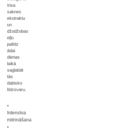
īrisa
saknes
ekstraktu
un
džodžobas
eļļu
palīdz
ādai
dienas
laikā
saglabāt
tās
dabisko
līdzsvaru.
•
Intensīva
mitrināšana
•