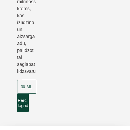
mitrinošs
krēms,
kas
izlīdzina
un
aizsargā
ādu,
palīdzot
tai
saglabāt
līdzsvaru
30 ML
Pērc
tagad