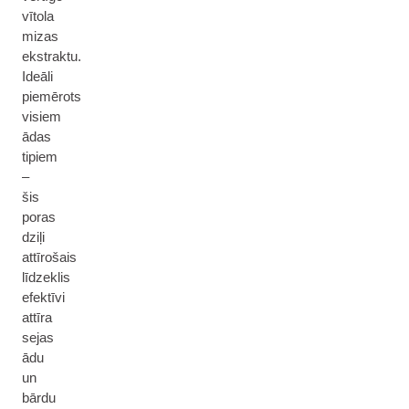
vītola
mizas
ekstraktu.
Ideāli
piemērots
visiem
ādas
tipiem
–
šis
poras
dziļi
attīrošais
līdzeklis
efektīvi
attīra
sejas
ādu
un
bārdu