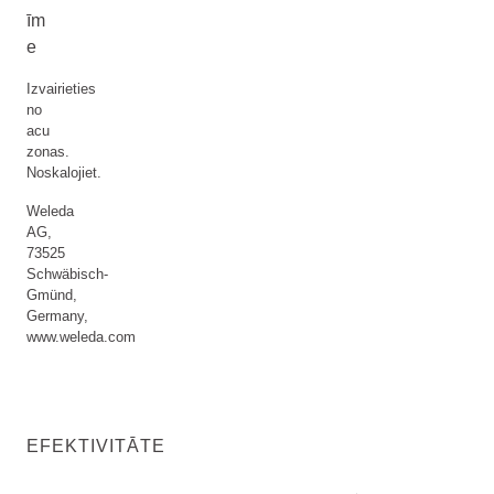
īm
e
Izvairieties
no
acu
zonas.
Noskalojiet.
Weleda
AG,
73525
Schwäbisch-
Gmünd,
Germany,
www.weleda.com
EFEKTIVITĀTE