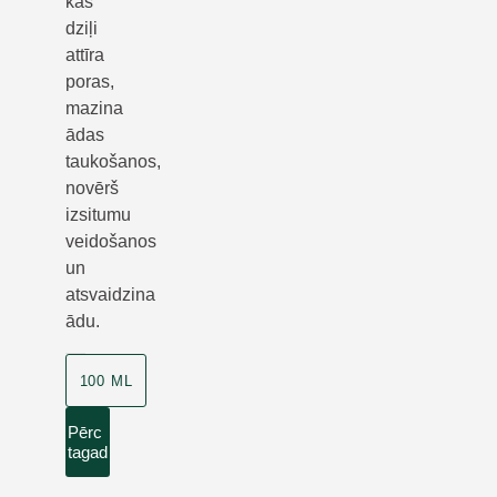
kas
dziļi
attīra
poras,
mazina
ādas
taukošanos,
novērš
izsitumu
veidošanos
un
atsvaidzina
ādu.
100 ML
Pērc
tagad