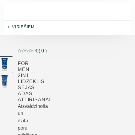
Pāriet uz galveno saturu
VĪRIEŠIEM
0
( 0 )
Pašreizējais vērtējums: 0 no 5 zvaigznēm novērtēja 0 kl
FOR
MEN
2IN1
LĪDZEKLIS
SEJAS
ĀDAS
ATTĪRĪŠANAI
Atsvaidzinoša
un
dziļa
poru