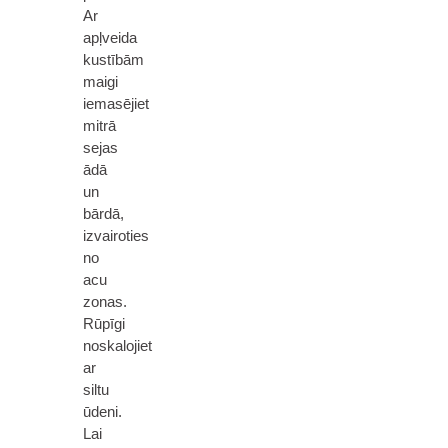
Ar
apļveida
kustībām
maigi
iemasējiet
mitrā
sejas
ādā
un
bārdā,
izvairoties
no
acu
zonas.
Rūpīgi
noskalojiet
ar
siltu
ūdeni.
Lai