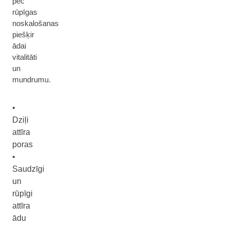
pēc
rūpīgas
noskalošanas
piešķir
ādai
vitalitāti
un
mundrumu.
•
Dziļi
attīra
poras
•
Saudzīgi
un
rūpīgi
attīra
ādu