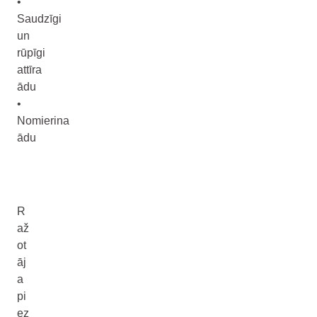
•
Saudzīgi
un
rūpīgi
attīra
ādu
•
Nomierina
ādu
R
až
ot
āj
a
pi
ez