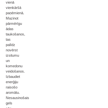
vienā
vienkāršā
paņēmienā.
Mazinot
pārmērīgu
ādas
taukošanos,
tas
palīdz
novērst
izsitumu
un
komedonu
veidošanos.
Izbaudiet
enerģiju
raisošo
aromātu.
Nesausinošais
gels