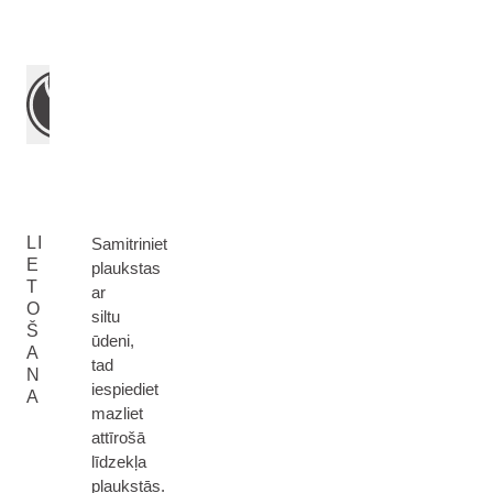
LI
Samitriniet
E
plaukstas
T
ar
O
siltu
Š
ūdeni,
A
tad
N
iespiediet
A
mazliet
attīrošā
līdzekļa
plaukstās.