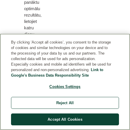
panāktu
optimālu
rezultātu,
lietojiet
katru
dienu
no
By clicking ‘Accept all cookies’, you consent to the storage
rīta
of cookies and similar technologies on your device and to
un
the processing of your data by us and our partners. The
collected data will be used for ads personalization.
vakarā.
Especially cookies and mobile ad identifiers will be used for
personalized and non-personalized advertising.
Link to
Google's Business Data Responsibility Site
Cookies Settings
A
T
S
Reject All
A
U
K
Accept All Cookies
S
M