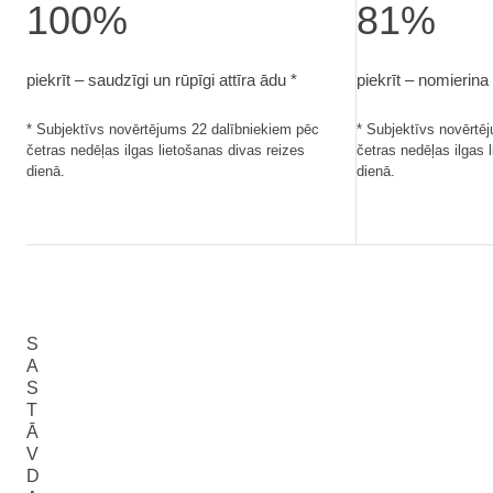
100%
81%
piekrīt – saudzīgi un rūpīgi attīra ādu. Subjektīvs novērtēju
piekrīt – nomieri
piekrīt – saudzīgi un rūpīgi attīra ādu *
piekrīt – nomierina
* Subjektīvs novērtējums 22 dalībniekiem pēc
* Subjektīvs novērtē
četras nedēļas ilgas lietošanas divas reizes
četras nedēļas ilgas 
dienā.
dienā.
S
A
S
T
Ā
V
D