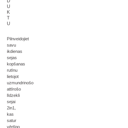
D
U
K
T
U
Pilnveidojiet
savu
ikdienas
sejas
kopšanas
rutīnu
lietojot
uzmundrinošo
attīrošo
līdzekli
sejai
2in1,
kas
satur
vērtīgo