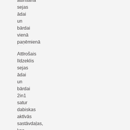
attīrīšana
sejas
ādai
un
bārdai
vienā
paņēmienā
Attīrošais
līdzeklis
sejas
ādai
un
bārdai
2in1
satur
dabiskas
aktīvās
sastāvdaļas,