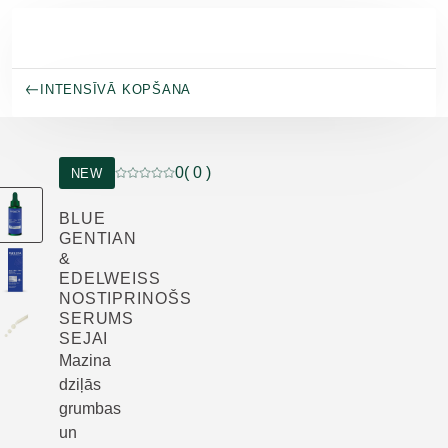
Pāriet uz galveno saturu
INTENSĪVĀ KOPŠANA
0
( 0 )
NEW
Pašreizējais vērtējums: 0 no 5 zvaigznēm novērt
BLUE
GENTIAN
&
EDELWEISS
NOSTIPRINOŠS
SERUMS
SEJAI
Mazina
dziļās
grumbas
un