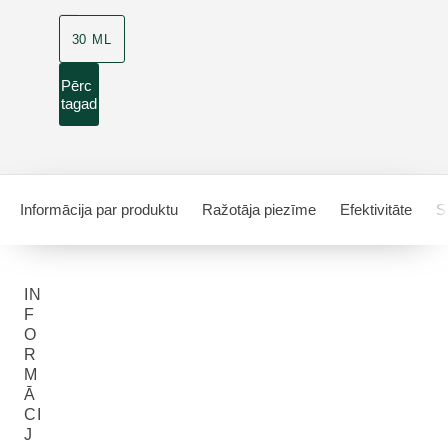
30 ML
Pērc
tagad
Informācija par produktu
Ražotāja piezīme
Efektivitāte
S
IN
F
O
R
M
Ā
CI
J