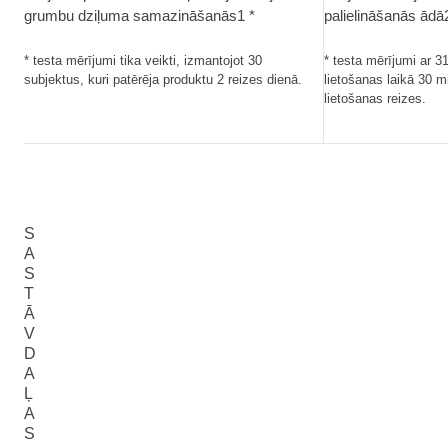
grumbu dziļuma samazināšanās1 *
palielināšanās ādā
* testa mērījumi tika veikti, izmantojot 30
* testa mērījumi ar 31
subjektus, kuri patērēja produktu 2 reizes dienā.
lietošanas laikā 30 
lietošanas reizes.
S
A
S
T
Ā
V
D
A
Ļ
A
S