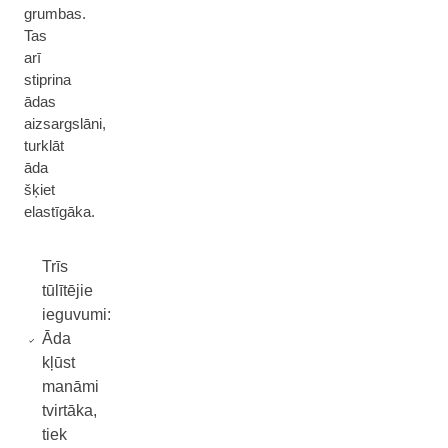
grumbas.
Tas
arī
stiprina
ādas
aizsargslāni,
turklāt
āda
šķiet
elastīgāka.
Trīs
tūlītējie
ieguvumi:
Āda
kļūst
manāmi
tvirtāka,
tiek