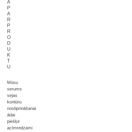
A
P
A
R
P
R
O
D
U
K
T
U
Mūsu
serums
sejas
kontūru
nostiprināšanai
ādai
piešķir
acīmredzami