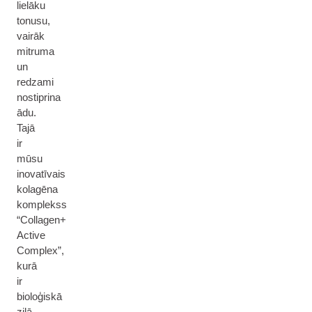
lielāku
tonusu,
vairāk
mitruma
un
redzami
nostiprina
ādu.
Tajā
ir
mūsu
inovatīvais
kolagēna
komplekss
“Collagen+
Active
Complex”,
kurā
ir
bioloģiskā
zilā