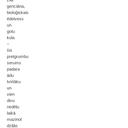
genciāna,
bioloģiskais
ēdelvess
un
gotu
kola
–
šis
pretgrumbu
serums
padara
ādu
tvirtāku
un
vien
divu
nedēļu
laikā
mazinot
dziļās