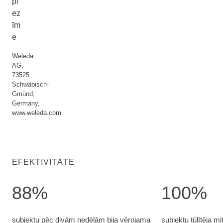
pi
ez
īm
e
Weleda
AG,
73525
Schwäbisch-
Gmünd,
Germany,
www.weleda.com
EFEKTIVITĀTE
88%
100%
subjektu pēc divām nedēļām bija vērojama grumbu dziļuma sam
subjektu tūlītēja
subjektu pēc divām nedēļām bija vērojama
subjektu tūlītēja 