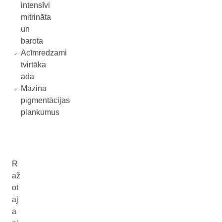
intensīvi
mitrināta
un
barota
Acīmredzami
tvirtāka
āda
Mazina
pigmentācijas
plankumus
R
až
ot
āj
a