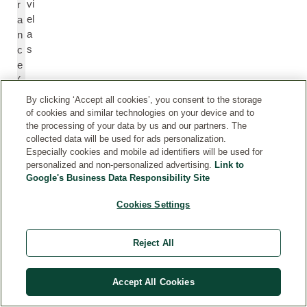
vi
r
el
a
a
n
s
c
e
(
P
By clicking ‘Accept all cookies’, you consent to the storage
a
of cookies and similar technologies on your device and to
rf
the processing of your data by us and our partners. The
collected data will be used for ads personalization.
u
Especially cookies and mobile ad identifiers will be used for
m
personalized and non-personalized advertising.
Link to
)
Google's Business Data Responsibility Site
Cookies Settings
Li
Li
m
m
o
o
Reject All
n
n
ē
e
Accept All Cookies
n
n
s
e