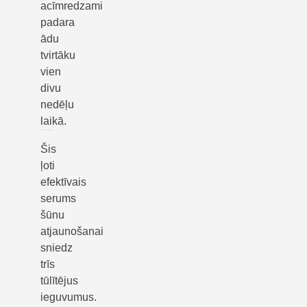
acīmredzami
padara
ādu
tvirtāku
vien
divu
nedēļu
laikā.
Šis
ļoti
efektīvais
serums
šūnu
atjaunošanai
sniedz
trīs
tūlītējus
ieguvumus.