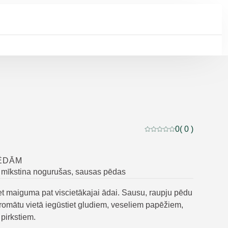
0
( 0 )
Pašreizējais vērtējums:
ĒDĀM
 mīkstina nogurušas, sausas pēdas
et maiguma pat viscietākajai ādai. Sausu, raupju pēdu
omātu vietā iegūstiet gludiem, veseliem papēžiem,
pirkstiem.