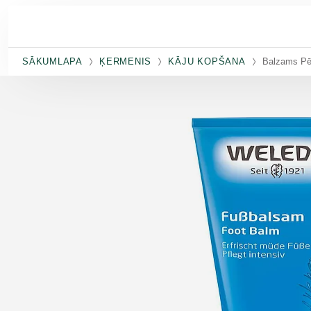
Pāriet uz galveno saturu
SĀKUMLAPA
ĶERMENIS
KĀJU KOPŠANA
Balzams P