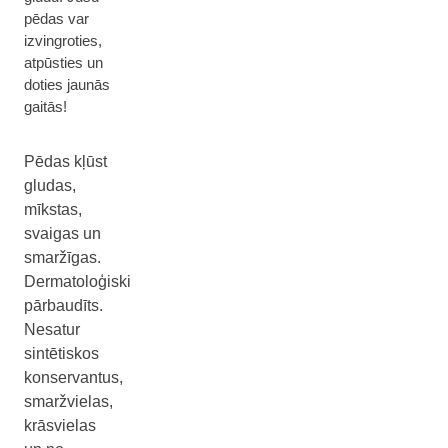
pēdas var
izvingroties,
atpūsties un
doties jaunās
gaitās!
Pēdas kļūst
gludas,
mīkstas,
svaigas un
smaržīgas.
Dermatoloģiski
pārbaudīts.
Nesatur
sintētiskos
konservantus,
smaržvielas,
krāsvielas