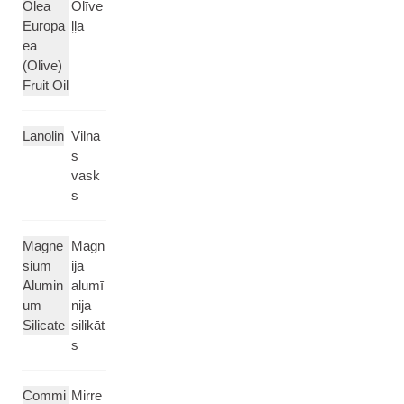
Olea
Olīve
Europa
ļļa
ea
(Olive)
Fruit Oil
Lanolin
Vilna
s
vask
s
Magne
Magn
sium
ija
Alumin
alumī
um
nija
Silicate
silikāt
s
Commi
Mirre