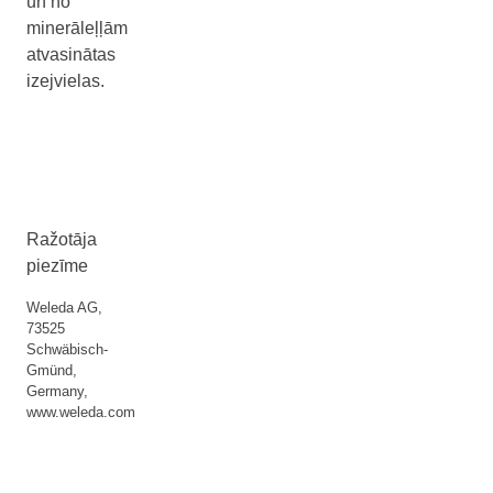
un no
minerāleļļām
atvasinātas
izejvielas.
Ražotāja
piezīme
Weleda AG,
73525
Schwäbisch-
Gmünd,
Germany,
www.weleda.com