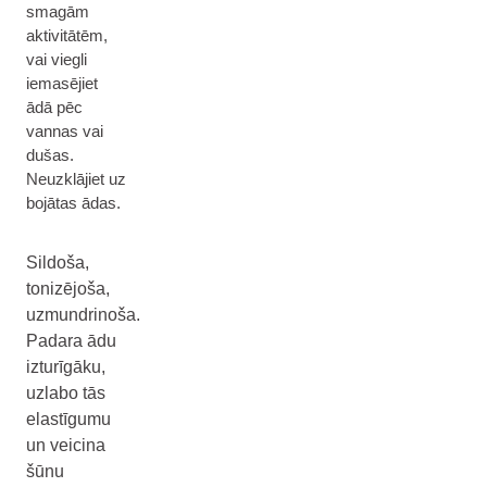
smagām
aktivitātēm,
vai viegli
iemasējiet
ādā pēc
vannas vai
dušas.
Neuzklājiet uz
bojātas ādas.
Sildoša,
tonizējoša,
uzmundrinoša.
Padara ādu
izturīgāku,
uzlabo tās
elastīgumu
un veicina
šūnu