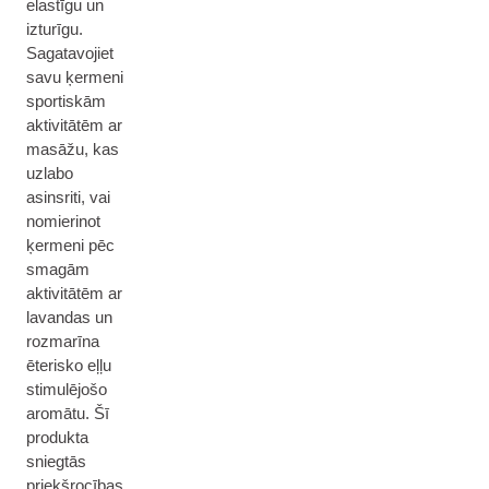
elastīgu un
izturīgu.
Sagatavojiet
savu ķermeni
sportiskām
aktivitātēm ar
masāžu, kas
uzlabo
asinsriti, vai
nomierinot
ķermeni pēc
smagām
aktivitātēm ar
lavandas un
rozmarīna
ēterisko eļļu
stimulējošo
aromātu. Šī
produkta
sniegtās
priekšrocības