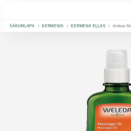
Pāriet uz galveno saturu
SĀKUMLAPA
ĶERMENIS
ĶERMEŅA EĻĻAS
Arnikas M