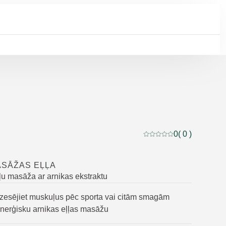
0
( 0 )
Pašreizējais vērtējums:
ASĀŽAS EĻĻA
u masāža ar arnikas ekstraktu
atdzesējiet muskuļus pēc sporta vai citām smagām
 enerģisku arnikas eļļas masāžu