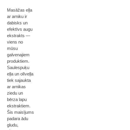
Masāžas eļļa
ar arniku ir
dabisks un
efektīvs augu
ekstrakts —
viens no
mūsu
galvenajiem
produktiem.
Saulespuķu
eļļa un olīveļļa
tiek sajaukta
ar arnikas
ziedu un
bērza lapu
ekstraktiem.
Šis maisījums
padara ādu
gludu,