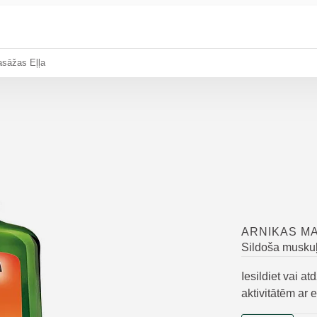
asāžas Eļļa
ARNIKAS M
Sildoša muskuļ
Iesildiet vai 
aktivitātēm ar