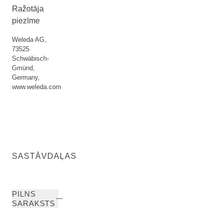
Ražotāja
piezīme
Weleda AG,
73525
Schwäbisch-
Gmünd,
Germany,
www.weleda.com
SASTĀVDAĻAS
PILNS
SARAKSTS