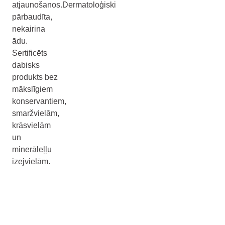
atjaunošanos.Dermatoloģiski
pārbaudīta,
nekairina
ādu.
Sertificēts
dabisks
produkts bez
mākslīgiem
konservantiem,
smaržvielām,
krāsvielām
un
minerāleļļu
izejvielām.